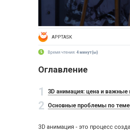
APPTASK
Время чтения:
4 минут(ы)
Оглавление
1
3D анимация: цена и важны
2
Основные проблемы по теме 
3D анимация - это процесс соз