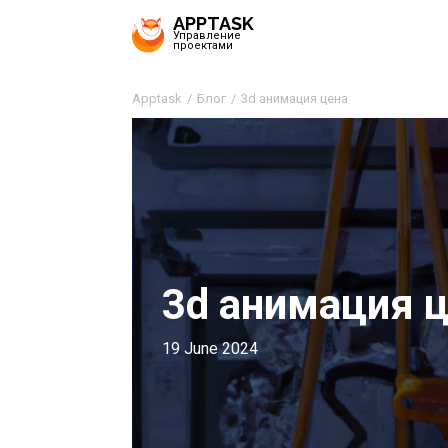
APPTASK
Управление
проектами
Apptask
Блог
3d анимация цена
3d анимация 
19 June 2024