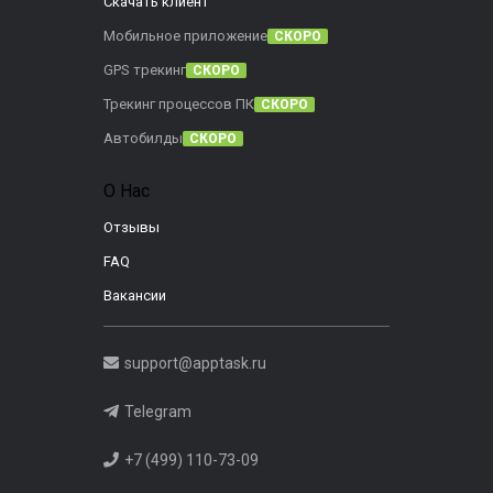
Скачать клиент
Мобильное приложение
СКОРО
GPS трекинг
СКОРО
Трекинг процессов ПК
СКОРО
Автобилды
СКОРО
О Нас
Отзывы
FAQ
Вакансии
support@apptask.ru
Telegram
+7 (499) 110-73-09