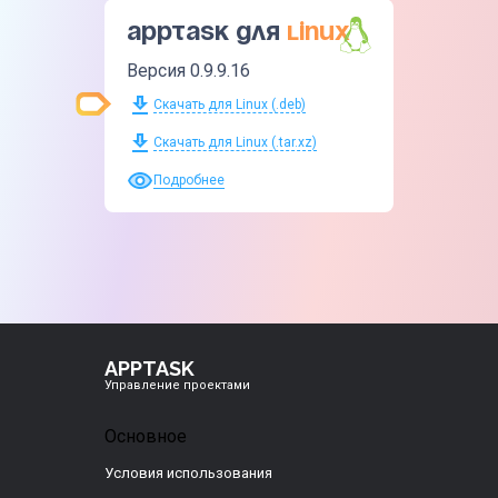
Apptask для
Linux
Версия 0.9.9.16
Скачать для Linux (.deb)
Скачать для Linux (.tar.xz)
Подробнее
APPTASK
Управление проектами
Основное
Условия использования