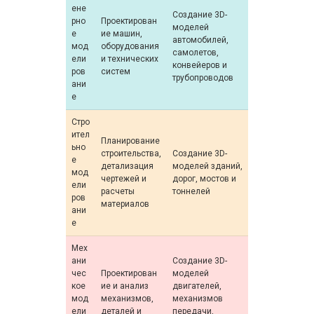
ене
Создание 3D-
рно
Проектирован
моделей
е
ие машин,
автомобилей,
мод
оборудования
самолетов,
ели
и технических
конвейеров и
ров
систем
трубопроводов
ани
е
Стро
ител
Планирование
ьно
строительства,
Создание 3D-
е
детализация
моделей зданий,
мод
чертежей и
дорог, мостов и
ели
расчеты
тоннелей
ров
материалов
ани
е
Мех
ани
Создание 3D-
чес
Проектирован
моделей
кое
ие и анализ
двигателей,
мод
механизмов,
механизмов
ели
деталей и
передачи,