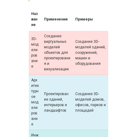
Наз
ван
Применение
Примеры
ие
Создание
3D-
виртуальных
Создание 3D-
мод
моделей
моделей зданий,
ели
объектов для
сооружений,
ров
проектировани
машин и
ани
я и
оборудования
е
визуализации
Арх
итек
турн
Проектирован
Создание 3D-
ое
ие зданий,
моделей домов,
мод
интерьеров и
офисов, парков и
ели
ландшафтов
площадей
ров
ани
е
Инж