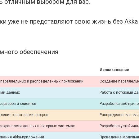
ь отличным выбором для вас.
ки уже не представляют свою жизнь без Akka
ммного обеспечения
Использование
и параллельных и распределенных приложений
Создание параллельн
ами данных
Работа с потоками д
серверов и клиентов
Разработка веб-прило
вления кластерами акторов
Распределенные выч
сохранности данных в акторных системах
Разработка устойчив
рования Akka-приложений
Проведение модульны