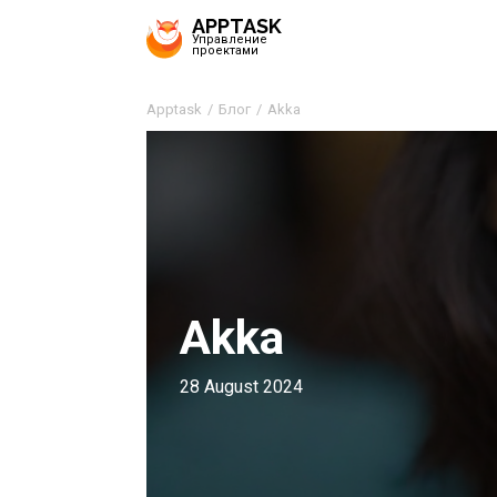
APPTASK
Управление
проектами
Apptask
Блог
Akka
Akka
28 August 2024