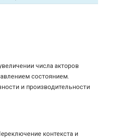
увеличении числа акторов
равлением состоянием.
вности и производительности
Переключение контекста и