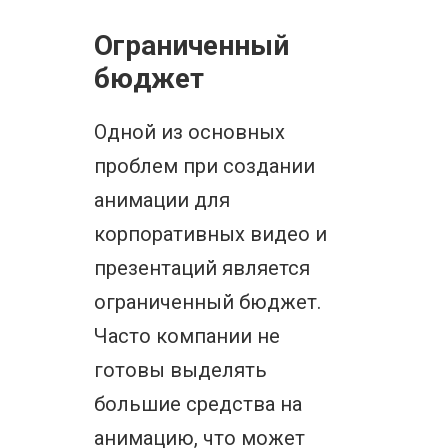
Ограниченный
бюджет
Одной из основных
проблем при создании
анимации для
корпоративных видео и
презентаций является
ограниченный бюджет.
Часто компании не
готовы выделять
большие средства на
анимацию, что может