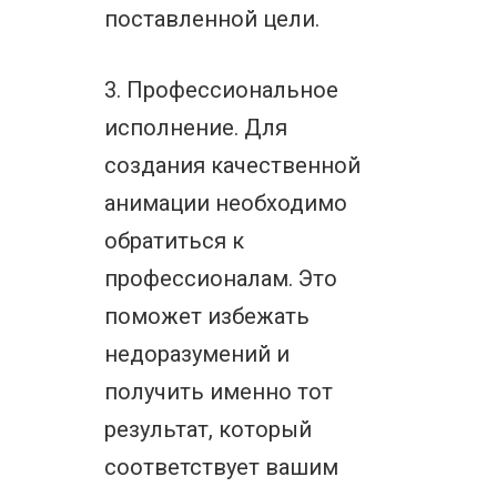
поставленной цели.
3. Профессиональное
исполнение. Для
создания качественной
анимации необходимо
обратиться к
профессионалам. Это
поможет избежать
недоразумений и
получить именно тот
результат, который
соответствует вашим