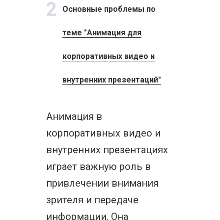
2
Основные проблемы по
теме "Анимация для
корпоративных видео и
внутренних презентаций"
Анимация в
корпоративных видео и
внутренних презентациях
играет важную роль в
привлечении внимания
зрителя и передаче
информации. Она