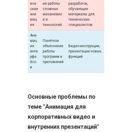
иче
ия работы
разработок,
ская
сложных
обучающие
ани
механизмо
материалы для
мац
в и
технических
ия
технологий
специалистов
Ани
мац
Понятное
ия
объяснение
Видео-инструкции,
инте
работы
презентации новых
рфе
программ и
функций
йсо
приложений
в
Основные проблемы по
теме "Анимация для
корпоративных видео и
внутренних презентаций"