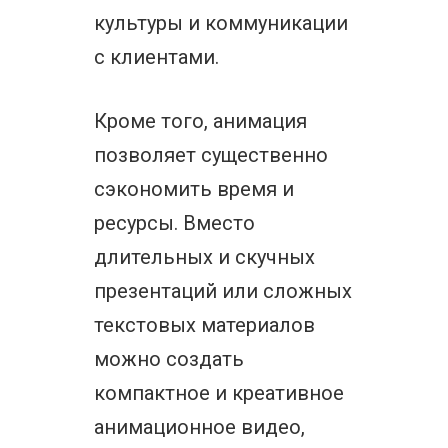
культуры и коммуникации
с клиентами.
Кроме того, анимация
позволяет существенно
сэкономить время и
ресурсы. Вместо
длительных и скучных
презентаций или сложных
текстовых материалов
можно создать
компактное и креативное
анимационное видео,