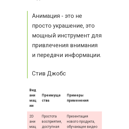
Анимация - это не
просто украшение, это
мощный инструмент для
привлечения внимания
и передачи информации.
Стив Джобс
Вид
ани
Преимуще
Примеры
мац
ства
применения
ии
2D
Простота
Презентация
ани
восприятия,
нового продукта,
мац
доступная
обучающее видео