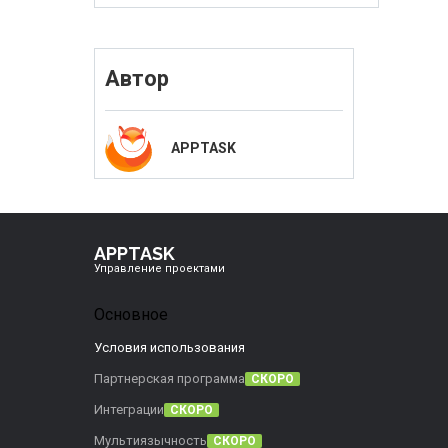
Автор
APPTASK
APPTASK
Управление проектами
Основное
Условия использования
Партнерская программа
СКОРО
Интеграции
СКОРО
Мультиязычность
СКОРО