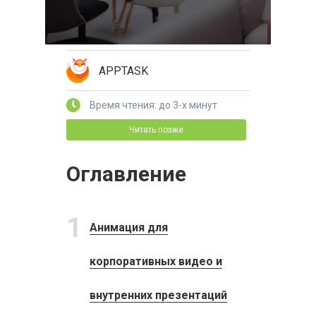
APPTASK
Время чтения: до 3-х минут
Читать позже
Оглавление
1
Анимация для
корпоративных видео и
внутренних презентаций