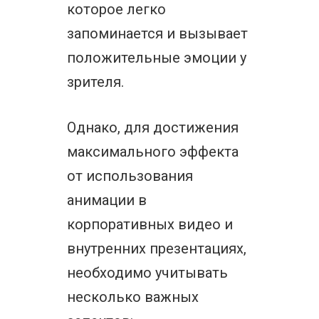
которое легко
запоминается и вызывает
положительные эмоции у
зрителя.
Однако, для достижения
максимального эффекта
от использования
анимации в
корпоративных видео и
внутренних презентациях,
необходимо учитывать
несколько важных