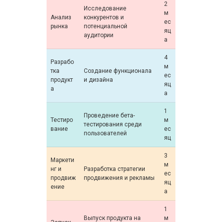
2
Исследование
м
Анализ
конкурентов и
ес
рынка
потенциальной
яц
аудитории
а
4
Разрабо
м
тка
Создание функционала
ес
продукт
и дизайна
яц
а
а
1
Проведение бета-
Тестиро
м
тестирования среди
вание
ес
пользователей
яц
3
Маркети
м
нг и
Разработка стратегии
ес
продвиж
продвижения и рекламы
яц
ение
а
1
Выпуск продукта на
м