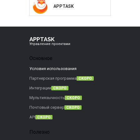
APPTASK
APPTASK
Управление проектами
Основное
Условия использования
Партнерская программа
СКОРО
Интеграции
СКОРО
Мультиязычность
СКОРО
Почтовый сервер
СКОРО
API
СКОРО
Полезно