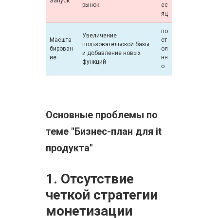
Запуск
рынок
ес
яц
по
Увеличение
Масшта
ст
пользовательской базы
бирован
оя
и добавление новых
ие
нн
функций
о
Основные проблемы по
теме "Бизнес-план для it
продукта"
1. Отсутствие
четкой стратегии
монетизации