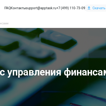
FAQ
Контакты
support@apptask.ru
+7 (499) 110-73-09
Скачать
ансами
сс управления финанса