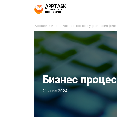
APPTASK
Управление
проектами
Apptask
Блог
Бизнес процесс управления фин
Бизнес проце
21 June 2024