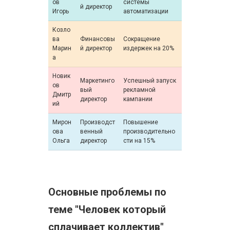
ов
системы
й директор
Игорь
автоматизации
Козло
ва
Финансовы
Сокращение
Марин
й директор
издержек на 20%
а
Новик
Маркетинго
Успешный запуск
ов
вый
рекламной
Дмитр
директор
кампании
ий
Мирон
Производст
Повышение
ова
венный
производительно
Ольга
директор
сти на 15%
Основные проблемы по
теме "Человек который
сплачивает коллектив"