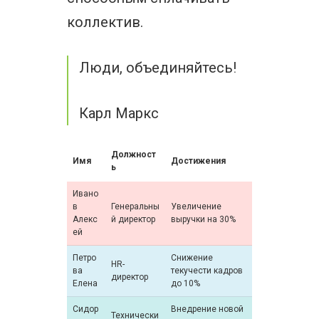
коллектив.
Люди, объединяйтесь!
Карл Маркс
Должност
Имя
Достижения
ь
Ивано
в
Генеральны
Увеличение
Алекс
й директор
выручки на 30%
ей
Петро
Снижение
HR-
ва
текучести кадров
директор
Елена
до 10%
Сидор
Внедрение новой
Технически