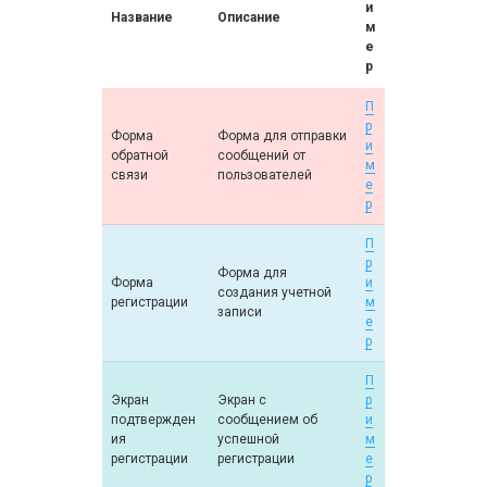
и
Название
Описание
м
е
р
П
р
Форма
Форма для отправки
и
обратной
сообщений от
м
связи
пользователей
е
р
П
р
Форма для
Форма
и
создания учетной
регистрации
м
записи
е
р
П
Экран
Экран с
р
подтвержден
сообщением об
и
ия
успешной
м
регистрации
регистрации
е
р