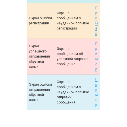
П
Экран с
р
Экран ошибки
сообщением о
и
регистрации
неудачной попытке
м
регистрации
е
р
П
Экран
Экран с
р
успешного
сообщением об
и
отправления
успешной отправке
м
обратной
сообщения
е
связи
р
П
Экран с
Экран ошибки
р
сообщением о
отправления
и
неудачной попытке
обратной
м
отправки
связи
е
сообщения
р