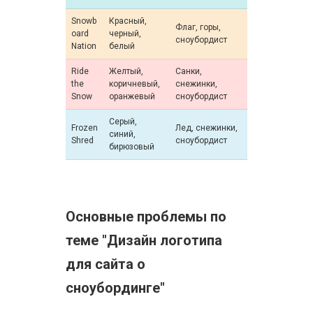
Snowb
Красный,
Флаг, горы,
oard
черный,
сноубордист
Nation
белый
Ride
Желтый,
Санки,
the
коричневый,
снежинки,
Snow
оранжевый
сноубордист
Серый,
Frozen
Лед, снежинки,
синий,
Shred
сноубордист
бирюзовый
Основные проблемы по
теме "Дизайн логотипа
для сайта о
сноубординге"