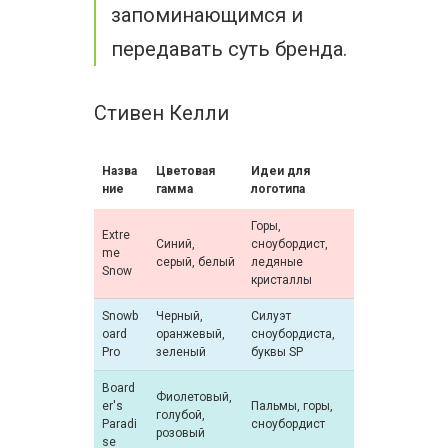
запоминающимся и
передавать суть бренда.
Стивен Келли
Назва
Цветовая
Идеи для
ние
гамма
логотипа
Горы,
Extre
Синий,
сноубордист,
me
серый, белый
ледяные
Snow
кристаллы
Snowb
Черный,
Силуэт
oard
оранжевый,
сноубордиста,
Pro
зеленый
буквы SP
Board
Фиолетовый,
er's
Пальмы, горы,
голубой,
Paradi
сноубордист
розовый
se