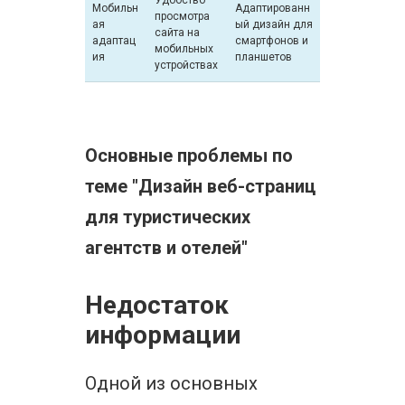
Удобство
Мобильн
Адаптированн
просмотра
ая
ый дизайн для
сайта на
адаптац
смартфонов и
мобильных
ия
планшетов
устройствах
Основные проблемы по
теме "Дизайн веб-страниц
для туристических
агентств и отелей"
Недостаток
информации
Одной из основных