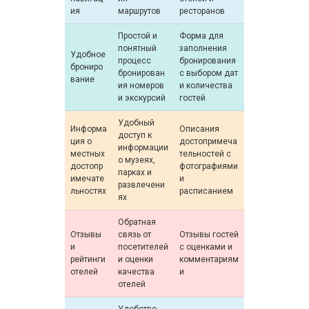
ия
маршрутов
ресторанов
Простой и
Форма для
понятный
заполнения
Удобное
процесс
бронирования
брониро
бронирован
с выбором дат
вание
ия номеров
и количества
и экскурсий
гостей
Удобный
Информа
Описания
доступ к
ция о
достопримеча
информации
местных
тельностей с
о музеях,
достопр
фотографиями
парках и
имечате
и
развлечени
льностях
расписанием
ях
Обратная
Отзывы
связь от
Отзывы гостей
и
посетителей
с оценками и
рейтинги
и оценки
комментариям
отелей
качества
и
отелей