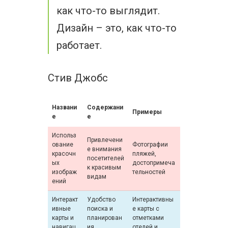
как что-то выглядит.
Дизайн – это, как что-то
работает.
Стив Джобс
Названи
Содержани
Примеры
е
е
Использ
Привлечени
ование
Фотографии
е внимания
красочн
пляжей,
посетителей
ых
достопримеча
к красивым
изображ
тельностей
видам
ений
Интеракт
Удобство
Интерактивны
ивные
поиска и
е карты с
карты и
планирован
отметками
навигац
ия
отелей и