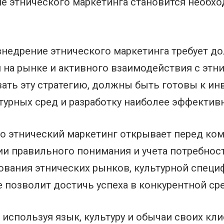
ие этнического маркетинга становится необх
внедрение этнического маркетинга требует до
 на рынке и активного взаимодействия с этн
ать эту стратегию, должны быть готовы к ин
ьтурных сред и разработку наиболее эффекти
то этнический маркетинг открывает перед к
вии правильного понимания и учета потребнос
дования этнических рынков, культурной спец
е позволит достичь успеха в конкурентной ср
 используя язык, культуру и обычаи своих кл