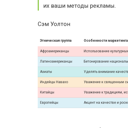
их ваши методы рекламы.
Сэм Уолтон
Этническая группа
Особенности маркетинга
Афроамериканцы
Использование культурны
Латиноамериканцы
Бетонирование национальн
Азиаты
Уделять внимание качеств
Индейцы Навахо
Уважение к священным с
Китайцы
Уважение к традициям, ис
Европейцы
Акцент на качестве и рос