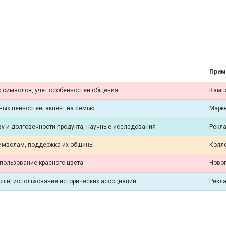
Прим
х символов, учет особенностей общения
Кампа
ых ценностей, акцент на семью
Марке
у и долговечности продукта, научные исследования
Рекла
имволам, поддержка их общины
Колле
пользование красного цвета
Новог
коши, использование исторических ассоциаций
Рекла