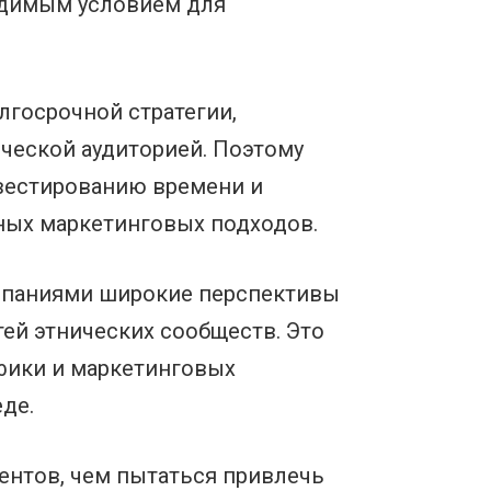
одимым условием для
лгосрочной стратегии,
ической аудиторией. Поэтому
вестированию времени и
вных маркетинговых подходов.
омпаниями широкие перспективы
тей этнических сообществ. Это
ифики и маркетинговых
еде.
иентов, чем пытаться привлечь