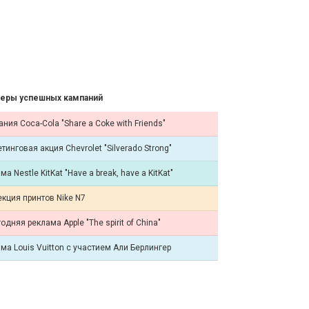
еры успешных кампаний
ния Coca-Cola "Share a Coke with Friends"
тинговая акция Chevrolet "Silverado Strong"
ма Nestle KitKat "Have a break, have a KitKat"
кция принтов Nike N7
одняя реклама Apple "The spirit of China"
ма Louis Vuitton с участием Али Берлингер