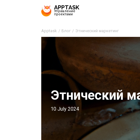
APPTASK
Управление
проектами
Apptask
Блог
Этнический маркетинг
Этнический м
10 July 2024