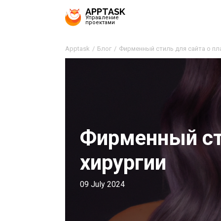
APPTASK
Управление
проектами
Apptask
Блог
Фирменный стиль для сайта о пл
Фирменный ст
хирургии
09 July 2024