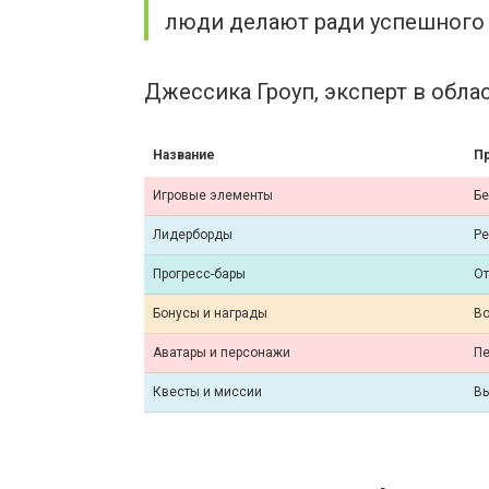
люди делают ради успешного 
Джессика Гроуп, эксперт в обл
Название
П
Игровые элементы
Бе
Лидерборды
Ре
Прогресс-бары
От
Бонусы и награды
Во
Аватары и персонажи
Пе
Квесты и миссии
Вы