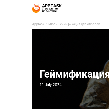
APPTASK
Управление
проектами
Apptask
Блог
Геймификация для опросов
Геймификация
11 July 2024