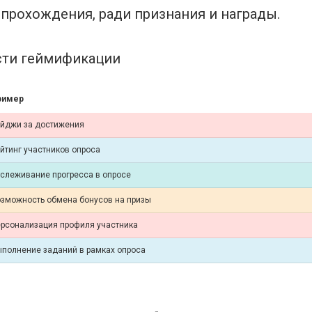
прохождения, ради признания и награды.
асти геймификации
ример
йджи за достижения
йтинг участников опроса
слеживание прогресса в опросе
зможность обмена бонусов на призы
рсонализация профиля участника
полнение заданий в рамках опроса