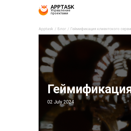
APPTASK
Управление
проектами
Apptask
Блог
Геймификация клиентского серв
Геймификация
02 July 2024