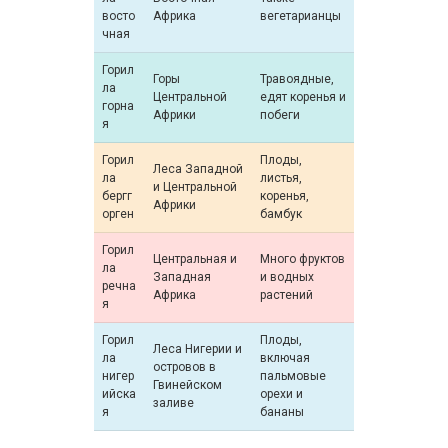
восто
Африка
вегетарианцы
чная
Горил
Горы
Травоядные,
ла
Центральной
едят коренья и
горна
Африки
побеги
я
Горил
Плоды,
Леса Западной
ла
листья,
и Центральной
бергг
коренья,
Африки
орген
бамбук
Горил
Центральная и
Много фруктов
ла
Западная
и водных
речна
Африка
растений
я
Горил
Плоды,
Леса Нигерии и
ла
включая
островов в
нигер
пальмовые
Гвинейском
ийска
орехи и
заливе
я
бананы