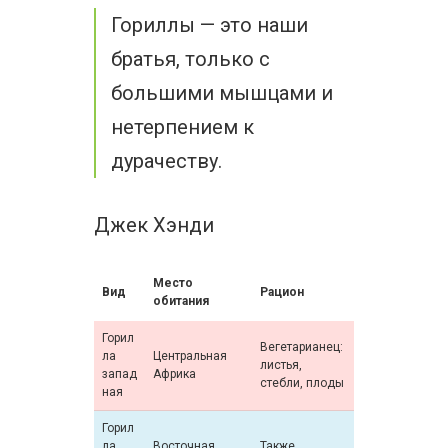
Гориллы — это наши
братья, только с
большими мышцами и
нетерпением к
дурачеству.
Джек Хэнди
Место
Вид
Рацион
обитания
Горил
Вегетарианец:
ла
Центральная
листья,
запад
Африка
стебли, плоды
ная
Горил
ла
Восточная
Также