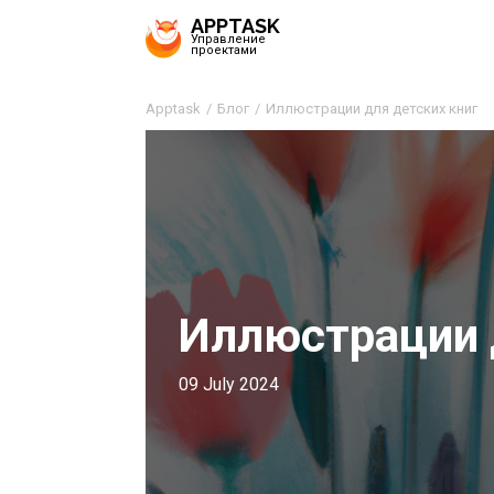
APPTASK
Управление
проектами
Apptask
Блог
Иллюстрации для детских книг
Иллюстрации 
09 July 2024