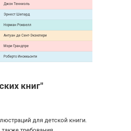
Джон Тенниэль
Эрнест Шепард
Норман Роквелл
Антуан де Сент-Экзюпери
Мэри Грандпре
Роберто Иноккьонти
ских книг"
люстраций для детской книги.
а также требования