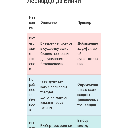
Леонардо да Винчи
Наз
ван
Описание
Пример
ие
Инт
егр
Внедрение токенов
Добавление
аци
в существующие
двухфакторн
я
бизнес-процессы
ой
ток
для усиления
аутентифика
ено
безопасности
ции
в
Пот
Определение,
реб
Определени
какие процессы
нос
е важности
требуют
ти
защиты
дополнительной
биз
финансовых
защиты через
нес
транзакций
токены
а
Выбор
Вы
Выбор подходящих
между