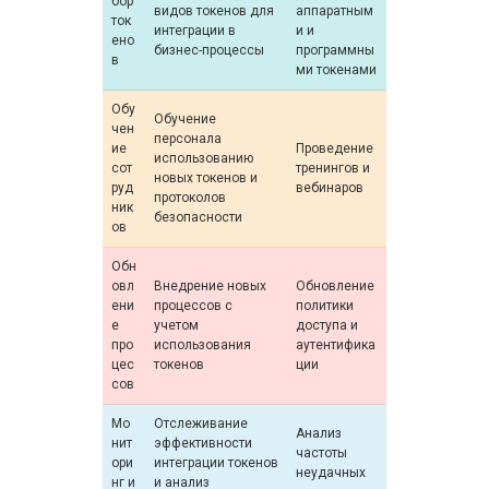
бор
видов токенов для
аппаратным
ток
интеграции в
и и
ено
бизнес-процессы
программны
в
ми токенами
Обу
Обучение
чен
персонала
ие
Проведение
использованию
сот
тренингов и
новых токенов и
руд
вебинаров
протоколов
ник
безопасности
ов
Обн
овл
Внедрение новых
Обновление
ени
процессов с
политики
е
учетом
доступа и
про
использования
аутентифика
цес
токенов
ции
сов
Мо
Отслеживание
Анализ
нит
эффективности
частоты
ори
интеграции токенов
неудачных
нг и
и анализ