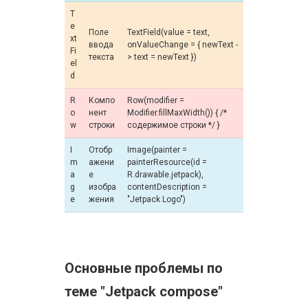
T
e
Поле
TextField(value = text,
xt
ввода
onValueChange = { newText -
Fi
текста
> text = newText })
el
d
R
Компо
Row(modifier =
o
нент
Modifier.fillMaxWidth()) { /*
w
строки
содержимое строки */ }
I
Отобр
Image(painter =
m
ажени
painterResource(id =
a
е
R.drawable.jetpack),
g
изобра
contentDescription =
e
жения
"Jetpack Logo")
Основные проблемы по
теме "Jetpack compose"