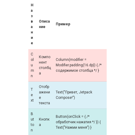
Н
а
з
в
Описа
Пример
а
ние
н
и
е
C
Компо
ol
Column(modifier =
нент
u
Modifier.padding(16.dp)) { /*
столбц
m
содержимое столбца */ }
а
n
Отобр
T
ажени
Text("Привет, Jetpack
e
е
Compose!")
xt
текста
B
Button(onClick = { /*
ut
Кнопк
обработчик нажатия */ }) {
to
а
Text("Нажми меня") }
n