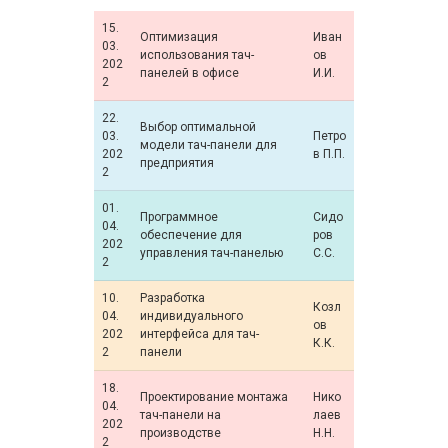
15.
Оптимизация
Иван
03.
использования тач-
ов
202
панелей в офисе
И.И.
2
22.
Выбор оптимальной
03.
Петро
модели тач-панели для
202
в П.П.
предприятия
2
01.
Программное
Сидо
04.
обеспечение для
ров
202
управления тач-панелью
С.С.
2
10.
Разработка
Козл
04.
индивидуального
ов
202
интерфейса для тач-
К.К.
2
панели
18.
Проектирование монтажа
Нико
04.
тач-панели на
лаев
202
производстве
Н.Н.
2