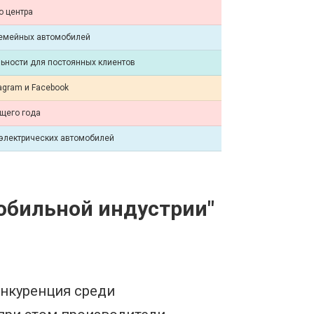
о центра
семейных автомобилей
ьности для постоянных клиентов
agram и Facebook
щего года
 электрических автомобилей
обильной индустрии"
онкуренция среди