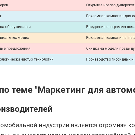
леров
Открытие нового дилерског
г
Рекламная кампания для 
тва обслуживания
Внедрение программы лоял
оциальных медиа
Рекламная кампания в Inst
ьные предложения
Скидки на модели предыду
ологически чистых технологий
Производство гибридных и
о теме "Маркетинг для автом
оизводителей
томобильной индустрии является огромная к