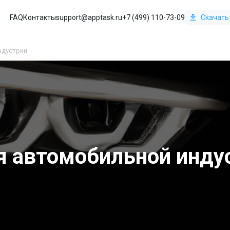
FAQ
Контакты
support@apptask.ru
+7 (499) 110-73-09
Скачать
ндустрии
я автомобильной инду