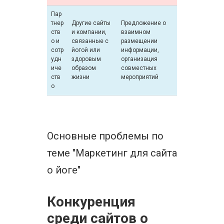
Пар
тнер
Другие сайты
Предложение о
ств
и компании,
взаимном
о и
связанные с
размещении
сотр
йогой или
информации,
удн
здоровым
организация
иче
образом
совместных
ств
жизни
мероприятий
о
Основные проблемы по
теме "Маркетинг для сайта
о йоге"
Конкуренция
среди сайтов о