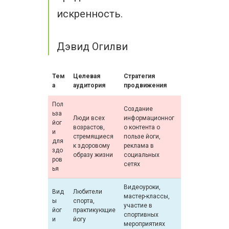
искренность.
Дэвид Огилви
Тем
Целевая
Стратегия
а
аудитория
продвижения
Пол
Создание
ьза
Люди всех
информационног
йог
возрастов,
о контента о
и
стремящиеся
пользе йоги,
для
к здоровому
реклама в
здо
образу жизни
социальных
ров
сетях
ья
Видеоуроки,
Вид
Любители
мастер-классы,
ы
спорта,
участие в
йог
практикующие
спортивных
и
йогу
мероприятиях