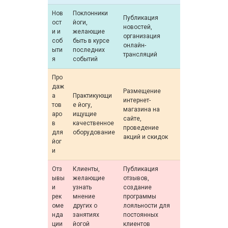
Нов
Поклонники
Публикация
ост
йоги,
новостей,
и и
желающие
организация
соб
быть в курсе
онлайн-
ыти
последних
трансляций
я
событий
Про
даж
Размещение
а
Практикующи
интернет-
тов
е йогу,
магазина на
аро
ищущие
сайте,
в
качественное
проведение
для
оборудование
акций и скидок
йог
и
Отз
Клиенты,
Публикация
ывы
желающие
отзывов,
и
узнать
создание
рек
мнение
программы
оме
других о
лояльности для
нда
занятиях
постоянных
ции
йогой
клиентов