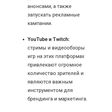
анонсами, а также
запускать рекламные
кампании.
YouTube и Twitch:
стримы и видеообзоры
игр на этих платформах
привлекают огромное
количество зрителей и
являются важным
инструментом для
брендинга и маркетинга.