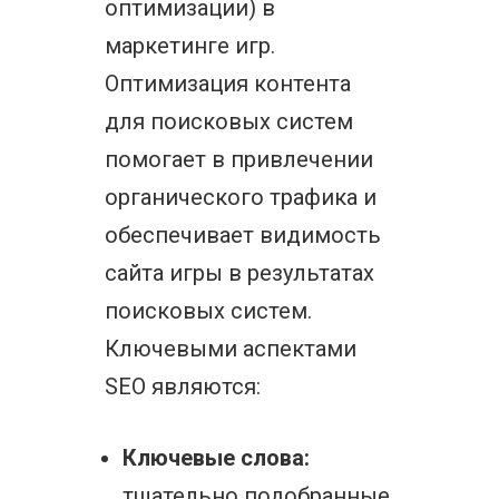
оптимизации) в
маркетинге игр.
Оптимизация контента
для поисковых систем
помогает в привлечении
органического трафика и
обеспечивает видимость
сайта игры в результатах
поисковых систем.
Ключевыми аспектами
SEO являются:
Ключевые слова:
тщательно подобранные