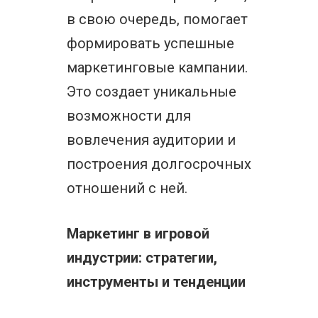
в свою очередь, помогает
формировать успешные
маркетинговые кампании.
Это создает уникальные
возможности для
вовлечения аудитории и
построения долгосрочных
отношений с ней.
Маркетинг в игровой
индустрии: стратегии,
инструменты и тенденции