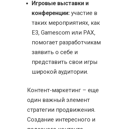
Игровые выставки и
конференции:
участие в
таких мероприятиях, как
E3, Gamescom или PAX,
помогает разработчикам
заявить о себе и
представить свои игры
широкой аудитории.
Контент-маркетинг – еще
один важный элемент
стратегии продвижения.
Создание интересного и