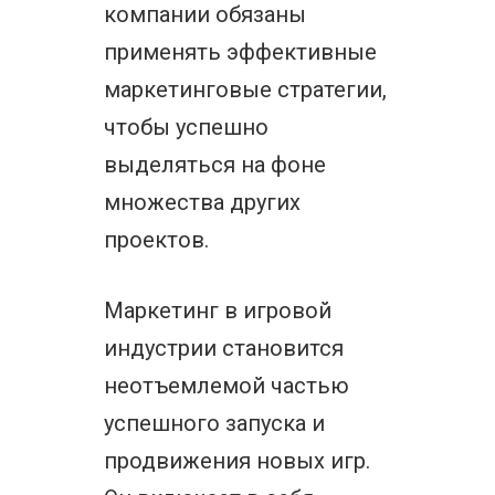
компании обязаны
применять эффективные
маркетинговые стратегии,
чтобы успешно
выделяться на фоне
множества других
проектов.
Маркетинг в игровой
индустрии становится
неотъемлемой частью
успешного запуска и
продвижения новых игр.