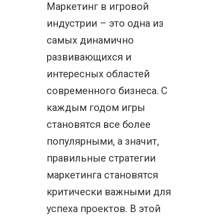
Маркетинг в игровой
индустрии – это одна из
самых динамично
развивающихся и
интересных областей
современного бизнеса. С
каждым годом игры
становятся все более
популярными, а значит,
правильные стратегии
маркетинга становятся
критически важными для
успеха проектов. В этой