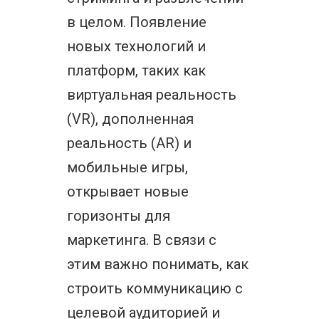
в целом. Появление
новых технологий и
платформ, таких как
виртуальная реальность
(VR), дополненная
реальность (AR) и
мобильные игры,
открывает новые
горизонты для
маркетинга. В связи с
этим важно понимать, как
строить коммуникацию с
целевой аудиторией и