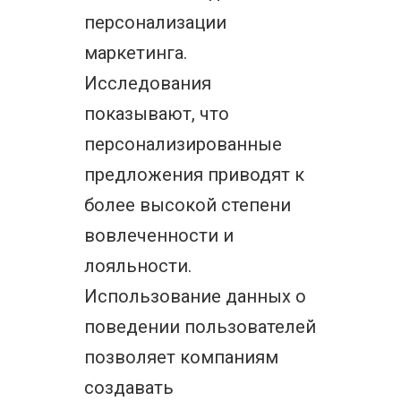
персонализации
маркетинга.
Исследования
показывают, что
персонализированные
предложения приводят к
более высокой степени
вовлеченности и
лояльности.
Использование данных о
поведении пользователей
позволяет компаниям
создавать