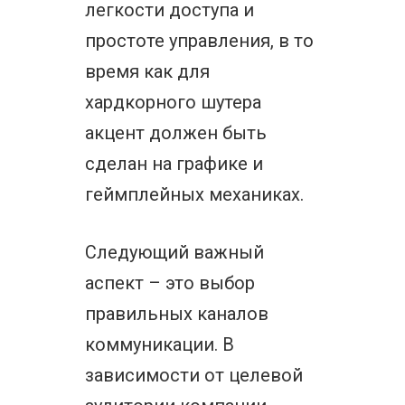
легкости доступа и
простоте управления, в то
время как для
хардкорного шутера
акцент должен быть
сделан на графике и
геймплейных механиках.
Следующий важный
аспект – это выбор
правильных каналов
коммуникации. В
зависимости от целевой