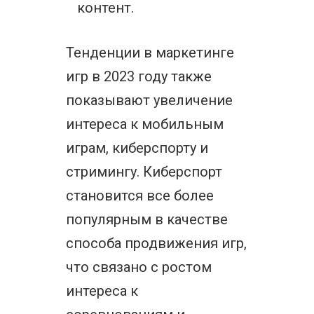
контент.
Тенденции в маркетинге
игр в 2023 году также
показывают увеличение
интереса к мобильным
играм, киберспорту и
стримингу. Киберспорт
становится все более
популярным в качестве
способа продвижения игр,
что связано с ростом
интереса к