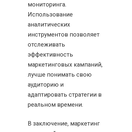
мониторинга.
Использование
аналитических
инструментов позволяет
отслеживать
эффективность
маркетинговых кампаний,
лучше понимать свою
аудиторию и
адаптировать стратегии в
реальном времени.
В заключение, маркетинг