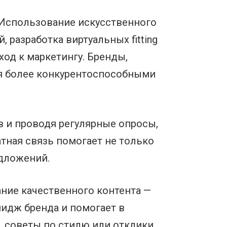
 Использование искусственного
 разработка виртуальных fitting
ход к маркетингу. Бренды,
ся более конкурентоспособными
в и проводя регулярные опросы,
атная связь помогает не только
едложений.
ание качественного контента —
мидж бренда и помогает в
, советы по стилю или отклики