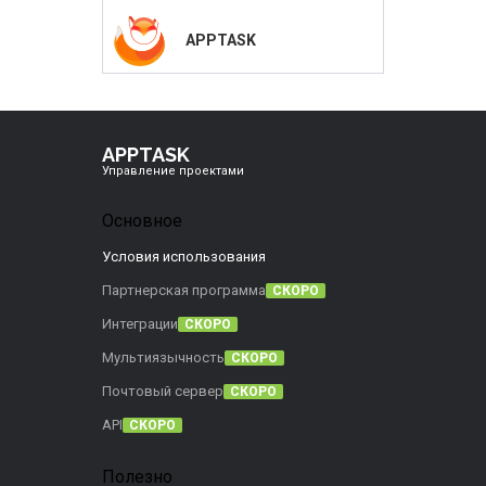
APPTASK
APPTASK
Управление проектами
Основное
Условия использования
Партнерская программа
СКОРО
Интеграции
СКОРО
Мультиязычность
СКОРО
Почтовый сервер
СКОРО
API
СКОРО
Полезно