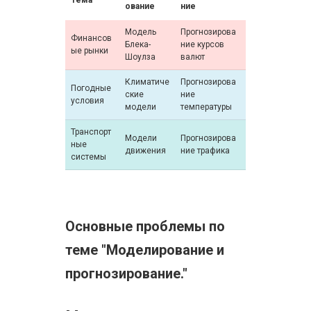
Тема
ование
ние
Модель
Прогнозирова
Финансов
Блека-
ние курсов
ые рынки
Шоулза
валют
Климатиче
Прогнозирова
Погодные
ские
ние
условия
модели
температуры
Транспорт
Модели
Прогнозирова
ные
движения
ние трафика
системы
Основные проблемы по
теме "Моделирование и
прогнозирование."