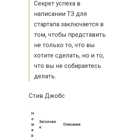
Секрет успеха в
написании ТЗ для
стартапа заключается в
том, чтобы представить
не только то, что вы
хотите сделать, но и то,
что вы не собираетесь
делать.
Стив Джобс
Н
о
Заголово
м
Описание
к
е
р