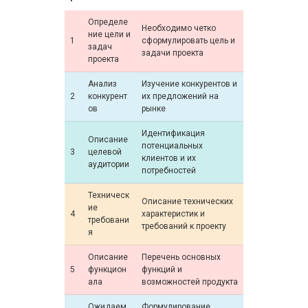
Определе
Необходимо четко
ние цели и
1
сформулировать цель и
задач
задачи проекта
проекта
Анализ
Изучение конкурентов и
2
конкурент
их предложений на
ов
рынке
Идентификация
Описание
потенциальных
3
целевой
клиентов и их
аудитории
потребностей
Техническ
Описание технических
ие
4
характеристик и
требовани
требований к проекту
я
Описание
Перечень основных
5
функцион
функций и
ала
возможностей продукта
Ожидаем
Формулирование