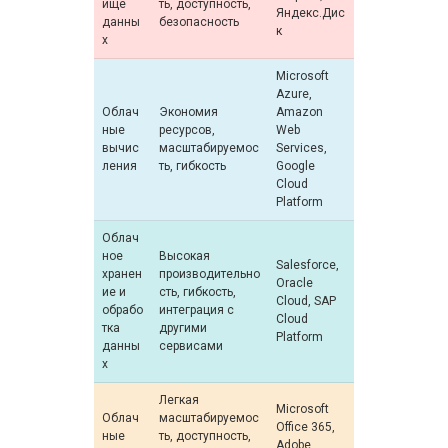
ище
ть, доступность,
Яндекс.Дис
данны
безопасность
к
х
Microsoft
Azure,
Облач
Экономия
Amazon
ные
ресурсов,
Web
вычис
масштабируемос
Services,
ления
ть, гибкость
Google
Cloud
Platform
Облач
ное
Высокая
Salesforce,
хранен
производительно
Oracle
ие и
сть, гибкость,
Cloud, SAP
обрабо
интеграция с
Cloud
тка
другими
Platform
данны
сервисами
х
Легкая
Microsoft
Облач
масштабируемос
Office 365,
ные
ть, доступность,
Adobe