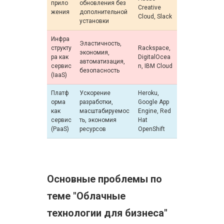
прило
обновления без
Creative
жения
дополнительной
Cloud, Slack
установки
Инфра
Эластичность,
структу
Rackspace,
экономия,
ра как
DigitalOcea
автоматизация,
сервис
n, IBM Cloud
безопасность
(IaaS)
Платф
Ускорение
Heroku,
орма
разработки,
Google App
как
масштабируемос
Engine, Red
сервис
ть, экономия
Hat
(PaaS)
ресурсов
OpenShift
Основные проблемы по
теме "Облачные
технологии для бизнеса"