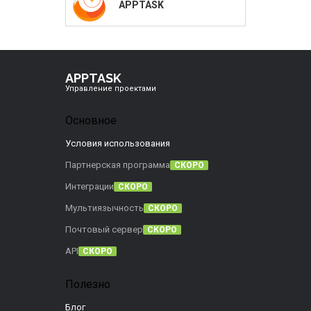
APPTASK
APPTASK
Управление проектами
Основное
Условия использования
Партнерская программа
СКОРО
Интеграции
СКОРО
Мультиязычность
СКОРО
Почтовый сервер
СКОРО
API
СКОРО
Полезно
Блог