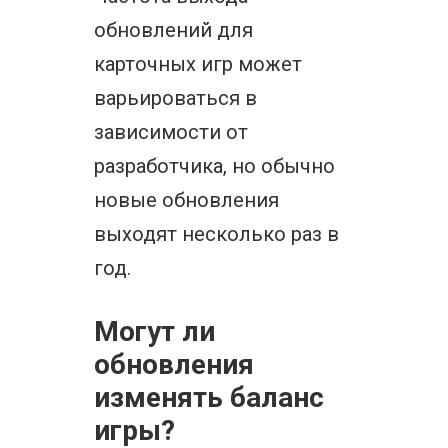
обновлений для
карточных игр может
варьироваться в
зависимости от
разработчика, но обычно
новые обновления
выходят несколько раз в
год.
Могут ли
обновления
изменять баланс
игры?