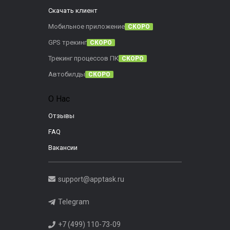
Скачать клиент
Мобильное приложение
СКОРО
GPS трекинг
СКОРО
Трекинг процессов ПК
СКОРО
Автобилды
СКОРО
О Нас
Отзывы
FAQ
Вакансии
support@apptask.ru
Telegram
+7 (499) 110-73-09