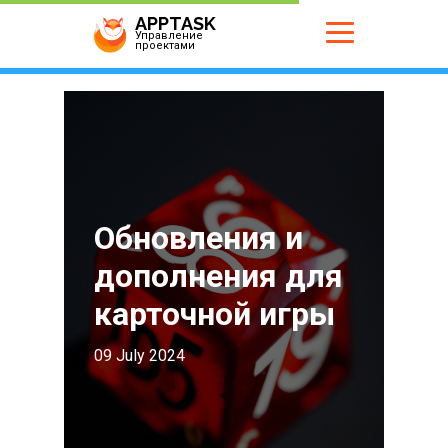
APPTASK
Управление
проектами
Обновления и
дополнения для
карточной игры
09 July 2024