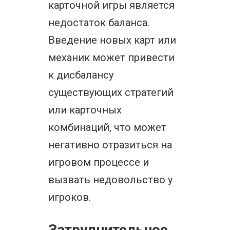
карточной игры является
недостаток баланса.
Введение новых карт или
механик может привести
к дисбалансу
существующих стратегий
или карточных
комбинаций, что может
негативно отразиться на
игровом процессе и
вызвать недовольство у
игроков.
Затруднительное