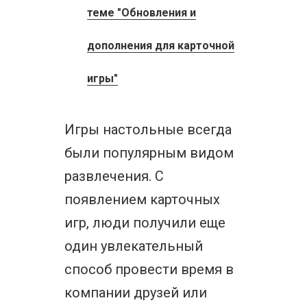
теме "Обновления и
дополнения для карточной
игры"
Игры настольные всегда
были популярным видом
развлечения. С
появлением карточных
игр, люди получили еще
один увлекательный
способ провести время в
компании друзей или