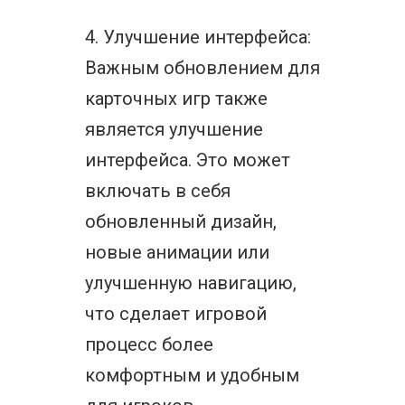
4. Улучшение интерфейса:
Важным обновлением для
карточных игр также
является улучшение
интерфейса. Это может
включать в себя
обновленный дизайн,
новые анимации или
улучшенную навигацию,
что сделает игровой
процесс более
комфортным и удобным