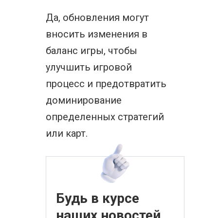
Да, обновления могут
вносить изменения в
баланс игры, чтобы
улучшить игровой
процесс и предотвратить
доминирование
определенных стратегий
или карт.
Будь в курсе
наших новостей,