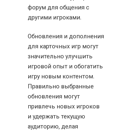
форум для общения с
другими игроками.
Обновления и дополнения
для карточных игр могут
значительно улучшить
игровой опыт и обогатить
игру новым контентом.
Правильно выбранные
обновления могут
привлечь новых игроков
и удержать текущую
аудиторию, делая