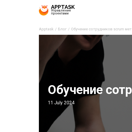
APPTASK
Управление
проектами
Apptask
Блог
Обучение сотрудников scrum ме
Обучение сот
11 July 2024