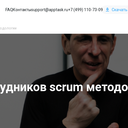
FAQ
Контакты
support@apptask.ru
+7 (499) 110-73-09
Скачать
тодологии
рудников scrum методо