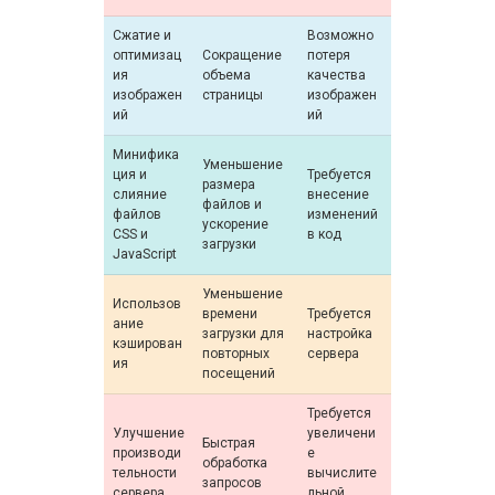
Сжатие и
Возможно
оптимизац
Сокращение
потеря
ия
объема
качества
изображен
страницы
изображен
ий
ий
Минифика
Уменьшение
ция и
Требуется
размера
слияние
внесение
файлов и
файлов
изменений
ускорение
CSS и
в код
загрузки
JavaScript
Уменьшение
Использов
времени
Требуется
ание
загрузки для
настройка
кэширован
повторных
сервера
ия
посещений
Требуется
Улучшение
увеличени
Быстрая
производи
е
обработка
тельности
вычислите
запросов
сервера
льной