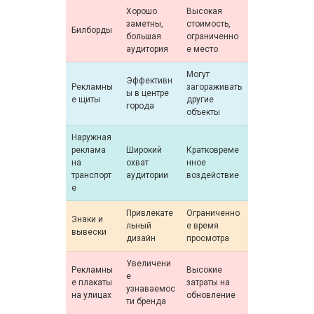
Хорошо
Высокая
заметны,
стоимость,
Билборды
большая
ограниченно
аудитория
е место
Могут
Эффективн
Рекламны
загораживать
ы в центре
е щиты
другие
города
объекты
Наружная
реклама
Широкий
Кратковреме
на
охват
нное
транспорт
аудитории
воздействие
е
Привлекате
Ограниченно
Знаки и
льный
е время
вывески
дизайн
просмотра
Увеличени
Рекламны
Высокие
е
е плакаты
затраты на
узнаваемос
на улицах
обновление
ти бренда