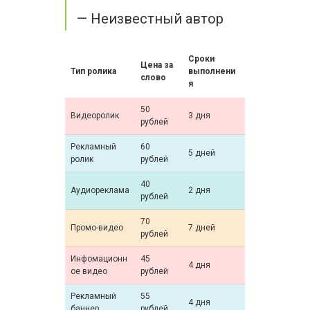
— Неизвестный автор
Сроки
Цена за
Тип ролика
выполнени
слово
я
50
Видеоролик
3 дня
рублей
Рекламный
60
5 дней
ролик
рублей
40
Аудиореклама
2 дня
рублей
70
Промо-видео
7 дней
рублей
Инфомационн
45
4 дня
ое видео
рублей
Рекламный
55
4 дня
баннер
рублей