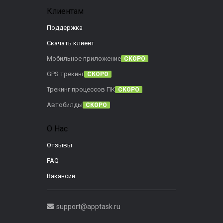
Клиентам
Поддержка
Скачать клиент
Мобильное приложение
СКОРО
GPS трекинг
СКОРО
Трекинг процессов ПК
СКОРО
Автобилды
СКОРО
О Нас
Отзывы
FAQ
Вакансии
support@apptask.ru