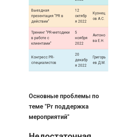
Выездная
12
Кузнец
презентация "PR в
октябр
ов А.С.
действии"
я 2022
Тренинг "PR-методики
5
Антоно
в работе с
ноября
ва Е.Н.
клиентами"
2022
20
Конгресс PR-
Григорь
декабр
специалистов
ев Д.М.
я 2022
Основные проблемы по
теме "Pr поддержка
мероприятий"
Недостаточная