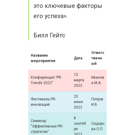
это ключевые факторы
его успеха».
Билл Гейтс
Ответс
Название
Дата
твенн
мероприятия
ый
15
Конференция "PR
Иванов
марта
Trends 2022"
а М.А.
2022
25
Фестиваль PR-
Петров
июня
инноваций
И.В.
2022
8
Семинар
сентяб
Сидоро
"Эффективные PR-
ря
ва О.П.
стратегии"
2022