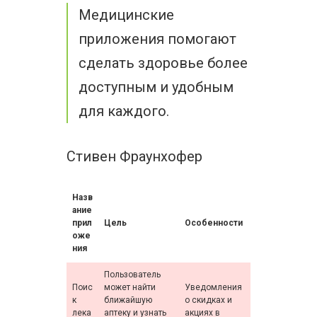
Медицинские
приложения помогают
сделать здоровье более
доступным и удобным
для каждого.
Стивен Фраунхофер
Назв
ание
прил
Цель
Особенности
оже
ния
Пользователь
Поис
может найти
Уведомления
к
ближайшую
о скидках и
лека
аптеку и узнать
акциях в