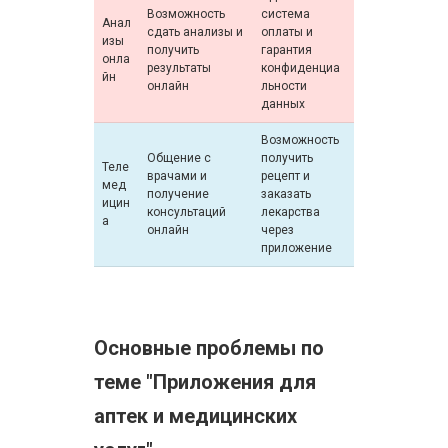
Возможность
система
Анал
сдать анализы и
оплаты и
изы
получить
гарантия
онла
результаты
конфиденциа
йн
онлайн
льности
данных
Возможность
Общение с
получить
Теле
врачами и
рецепт и
мед
получение
заказать
ицин
консультаций
лекарства
а
онлайн
через
приложение
Основные проблемы по
теме "Приложения для
аптек и медицинских