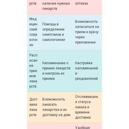
рств
наличие нужных
аптеках
лекарств
Мед
Возможность
ицин
Помощь в
записаться на
ский
определении
прием к врачу
спра
симптомов и
через
вочн
самолечении
приложение
ик
Расп
исан
Напоминание о
Настройка
ие
приеме лекарств
напоминаний
прие
и контроль их
и
мов
приема
уведомлений
лека
рств
Отслеживани
Дост
Возможность
е статуса
авка
заказать
заказа и
лека
лекарства и их
времени
рств
доставку на дом
доставки
Удобная