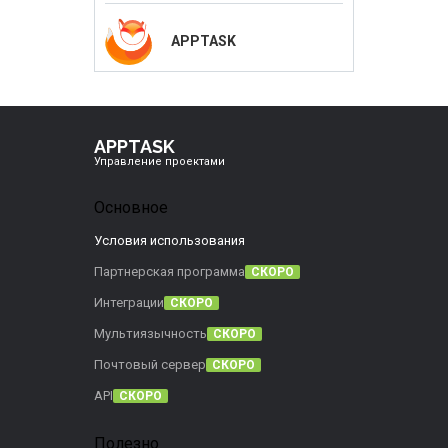
APPTASK
APPTASK
Управление проектами
Основное
Условия использования
Партнерская программа
СКОРО
Интеграции
СКОРО
Мультиязычность
СКОРО
Почтовый сервер
СКОРО
API
СКОРО
Полезно