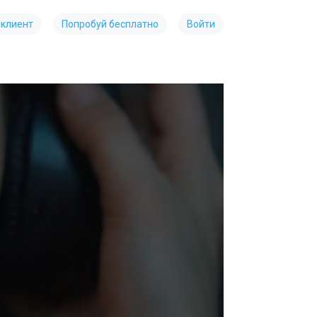
 клиент
Попробуй бесплатно
Войти