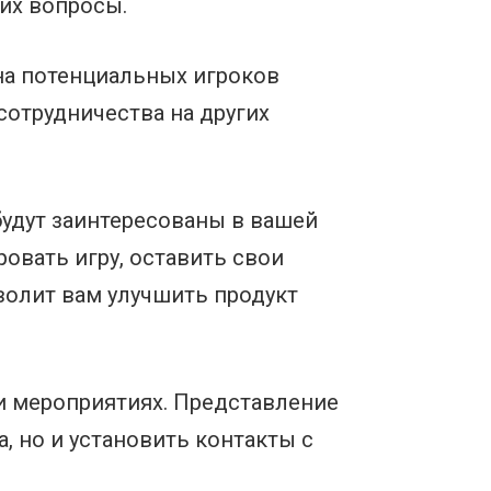
 их вопросы.
 на потенциальных игроков
сотрудничества на других
будут заинтересованы в вашей
овать игру, оставить свои
волит вам улучшить продукт
и мероприятиях. Представление
, но и установить контакты с