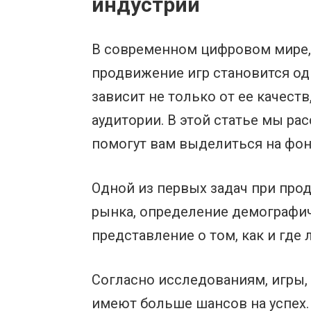
индустрии
В современном цифровом мире, 
продвижение игр становится одн
зависит не только от ее качест
аудитории. В этой статье мы р
помогут вам выделиться на фон
Одной из первых задач при про
рынка, определение демографич
представление о том, как и где
Согласно исследованиям, игры,
имеют больше шансов на успех.