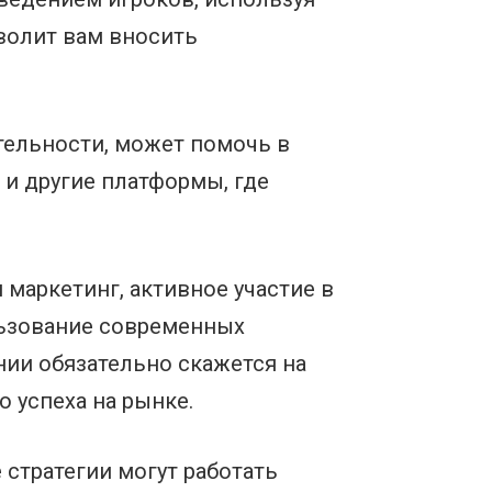
зволит вам вносить
тельности, может помочь в
 и другие платформы, где
маркетинг, активное участие в
льзование современных
нии обязательно скажется на
 успеха на рынке.
 стратегии могут работать