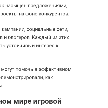
нок насыщен предложениями,
роекты на фоне конкурентов.
кампании, социальные сети,
 и блогеров. Каждый из этих
ть устойчивый интерес к
е могут помочь в эффективном
одемонстрировали, как
ы.
тном мире игровой