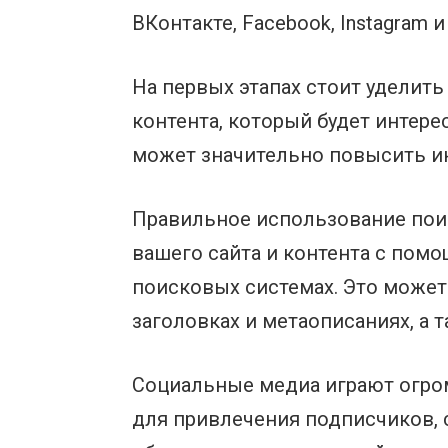
ВКонтакте, Facebook, Instagram 
На первых этапах стоит уделить
контента, который будет интере
может значительно повысить ин
Правильное использование поис
вашего сайта и контента с пом
поисковых системах. Это может
заголовках и метаописаниях, а 
Социальные медиа играют огром
для привлечения подписчиков, 