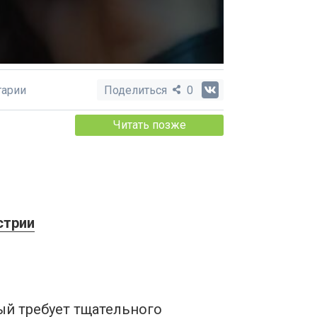
арии
Поделиться
0
Читать позже
стрии
ый требует тщательного