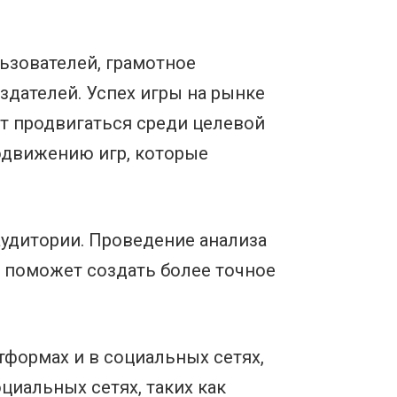
ьзователей, грамотное
здателей. Успех игры на рынке
дет продвигаться среди целевой
родвижению игр, которые
удитории. Проведение анализа
 поможет создать более точное
формах и в социальных сетях,
циальных сетях, таких как