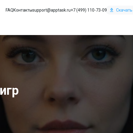
FAQ
Контакты
support@apptask.ru
+7 (499) 110-73-09
Скачать
игр