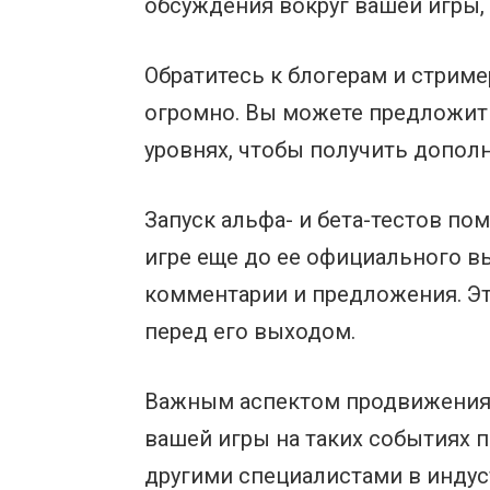
обсуждения вокруг вашей игры, 
Обратитесь к блогерам и стрим
огромно. Вы можете предложить 
уровнях, чтобы получить допол
Запуск альфа- и бета-тестов по
игре еще до ее официального в
комментарии и предложения. Это
перед его выходом.
Важным аспектом продвижения и
вашей игры на таких событиях п
другими специалистами в индус