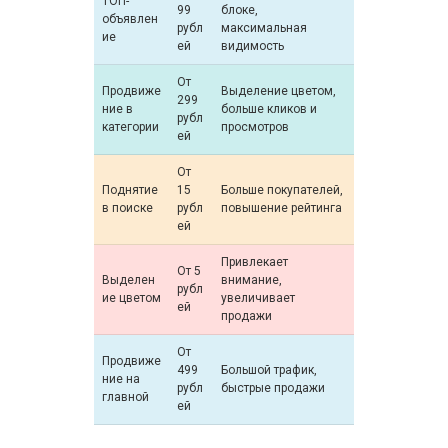
ТОП-
99
блоке,
объявлен
рубл
максимальная
ие
ей
видимость
От
Продвиже
Выделение цветом,
299
ние в
больше кликов и
рубл
категории
просмотров
ей
От
Поднятие
15
Больше покупателей,
в поиске
рубл
повышение рейтинга
ей
Привлекает
От 5
Выделен
внимание,
рубл
ие цветом
увеличивает
ей
продажи
От
Продвиже
499
Большой трафик,
ние на
рубл
быстрые продажи
главной
ей