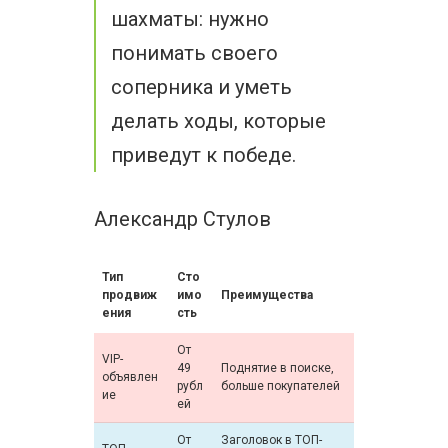
шахматы: нужно
понимать своего
соперника и уметь
делать ходы, которые
приведут к победе.
Александр Стулов
Тип
Сто
продвиж
имо
Преимущества
ения
сть
От
VIP-
49
Поднятие в поиске,
объявлен
рубл
больше покупателей
ие
ей
От
Заголовок в ТОП-