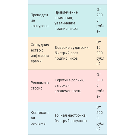
От
Привлечение
Проведен
200
внимания,
ие
0
увеличение
конкурсов
рубл
подписчиков
ей
От
Сотруднич
Доверие аудитории,
10
ество с
быстрый рост
000
инфлюенс
подписчиков
рубл
ерами
ей
От
Короткие ролики,
300
Реклама в
высокая
0
сторис
вовлеченность
рубл
ей
От
Контекстн
500
Точная настройка,
ая
0
быстрый результат
реклама
рубл
ей