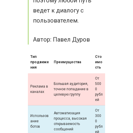
поэтому любой путь
ведет к диалогу с
пользователем.
Автор: Павел Дуров
Тип
Сто
продвиже
Преимущества
имо
ния
сть
От
Большая аудитория,
500
Реклама в
точное попадание в
0
каналах
целевую группу
рубл
ей
От
Автоматизация
Использов
300
процесса, высокая
ание
0
открываемость
ботов
рубл
сообщений
ей