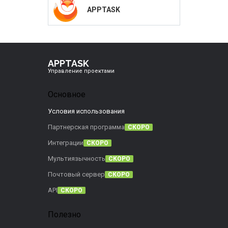
APPTASK
APPTASK
Управление проектами
Основное
Условия использования
Партнерская программа
СКОРО
Интеграции
СКОРО
Мультиязычность
СКОРО
Почтовый сервер
СКОРО
API
СКОРО
Полезно