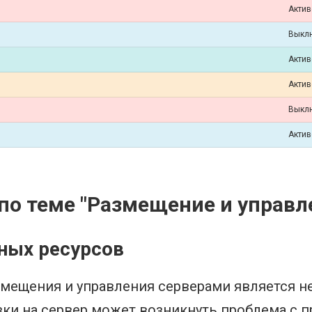
Актив
Выкл
Актив
Актив
Выкл
Актив
о теме "Размещение и управл
ных ресурсов
змещения и управления серверами является н
узки на сервер может возникнуть проблема с