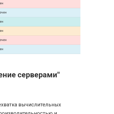
ен
ючен
ен
ен
ючен
ен
ение серверами"
ехватка вычислительных
 производительностью и