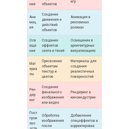
игр
ние
объектов
Создание
Ани
Анимация в
движения и
мац
рекламных
действий
ия
роликах
объектов
Осв
Создание
Освещение в
еще
эффектов
архитектурных
ние
света и теней
визуализациях
Присвоение
Материалы для
Мат
объектам
создания
ериа
текстур и
реалистичных
лы
цветов
поверхностей
Создание
Рен
финального
Рендеринг в
дер
изображения
киноиндустрии
инг
или видео
Пост
Обработка
Добавление
прои
изображения
спецэффектов и
зво
после
корректировка
дств