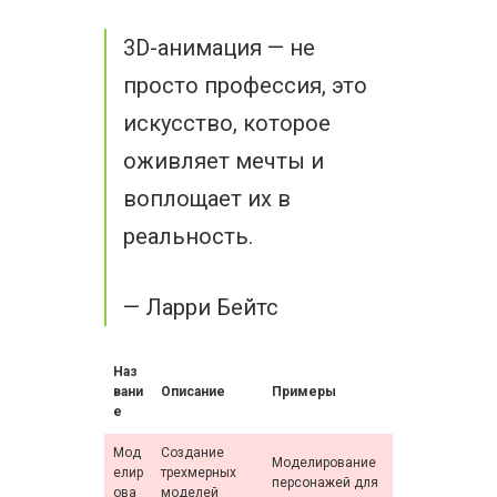
3D-анимация — не
просто профессия, это
искусство, которое
оживляет мечты и
воплощает их в
реальность.
— Ларри Бейтс
Наз
вани
Описание
Примеры
е
Мод
Создание
Моделирование
елир
трехмерных
персонажей для
ова
моделей