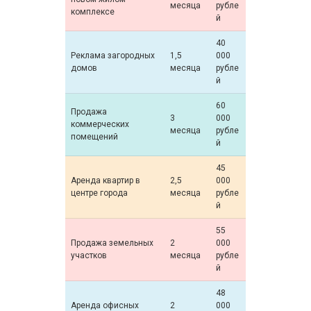
месяца
рубле
комплексе
й
40
Реклама загородных
1,5
000
домов
месяца
рубле
й
60
Продажа
3
000
коммерческих
месяца
рубле
помещений
й
45
Аренда квартир в
2,5
000
центре города
месяца
рубле
й
55
Продажа земельных
2
000
участков
месяца
рубле
й
48
Аренда офисных
2
000