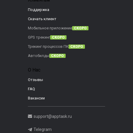
Поддержка
Скачать клиент
Мобильное приложение
СКОРО
GPS трекинг
СКОРО
Трекинг процессов ПК
СКОРО
Автобилды
СКОРО
О Нас
Отзывы
FAQ
Вакансии
support@apptask.ru
Telegram