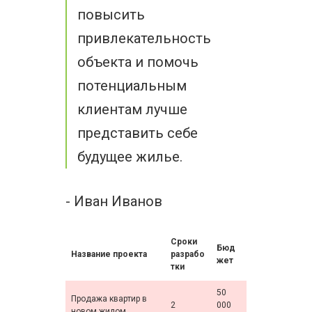
повысить
привлекательность
объекта и помочь
потенциальным
клиентам лучше
представить себе
будущее жилье.
- Иван Иванов
Сроки
Бюд
Название проекта
разрабо
жет
тки
50
Продажа квартир в
2
000
новом жилом