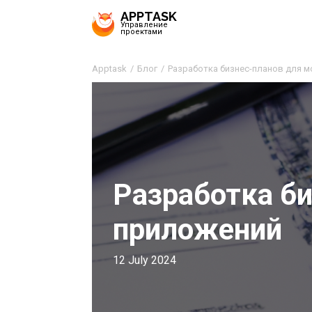
APPTASK
Управление
проектами
Apptask
Блог
Разработка бизнес-планов для 
Разработка б
приложений
12 July 2024