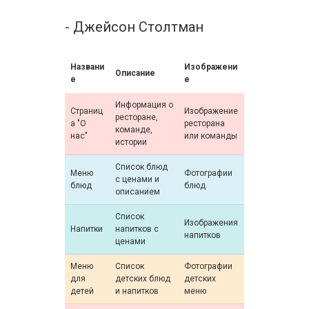
- Джейсон Столтман
Названи
Изображени
Описание
е
е
Информация о
Страниц
Изображение
ресторане,
а "О
ресторана
команде,
нас"
или команды
истории
Список блюд
Меню
Фотографии
с ценами и
блюд
блюд
описанием
Список
Изображения
Напитки
напитков с
напитков
ценами
Меню
Список
Фотографии
для
детских блюд
детских
детей
и напитков
меню