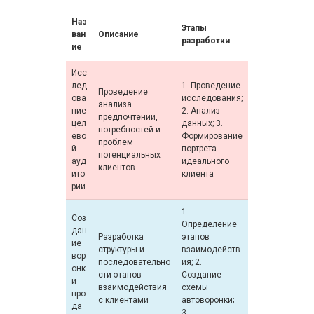
Наз
Этапы
ван
Описание
разработки
ие
Исс
лед
1. Проведение
Проведение
ова
исследования;
анализа
ние
2. Анализ
предпочтений,
цел
данных; 3.
потребностей и
ево
Формирование
проблем
й
портрета
потенциальных
ауд
идеального
клиентов
ито
клиента
рии
1.
Соз
Определение
дан
Разработка
этапов
ие
структуры и
взаимодейств
вор
последовательно
ия; 2.
онк
сти этапов
Создание
и
взаимодействия
схемы
про
с клиентами
автоворонки;
да
3.