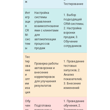
ж
Тестирование
Инт
Настройка
1. Выбор
егр
системы
подходящей
аци
управления
CRM-системы;
я
взаимоотношени
2. Настройка
CR
ями с клиентами
воронки
M-
для
продаж; 3.
сис
автоматизации
Обучение
тем
процессов
сотрудников
ы
продаж
Тес
тир
1. Проведение
Проверка работы
ова
тестовых
автоворонки и
ние
запусков; 2.
внесение
и
Анализ
корректировок
опт
показателей;
для улучшения
им
3. Внесение
результатов
иза
изменений
ция
Обу
1. Проведение
чен
Подготовка
обучения; 2.