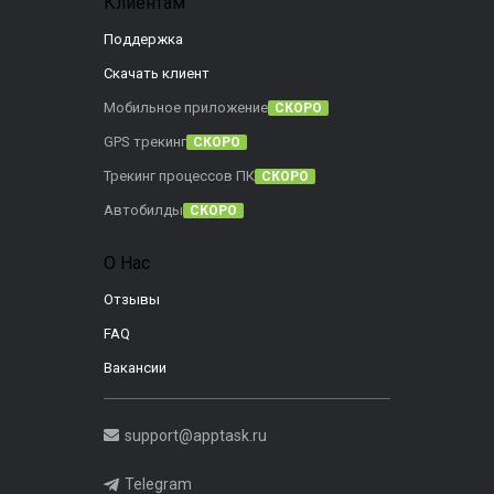
Клиентам
Поддержка
Скачать клиент
Мобильное приложение
СКОРО
GPS трекинг
СКОРО
Трекинг процессов ПК
СКОРО
Автобилды
СКОРО
О Нас
Отзывы
FAQ
Вакансии
support@apptask.ru
Telegram