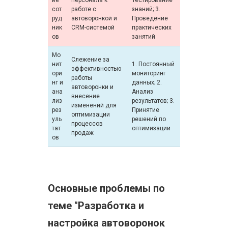
ие
персонала к
Тестирование
сот
работе с
знаний; 3.
руд
автоворонкой и
Проведение
ник
CRM-системой
практических
ов
занятий
Мо
Слежение за
нит
1. Постоянный
эффективностью
ори
мониторинг
работы
нг и
данных; 2.
автоворонки и
ана
Анализ
внесение
лиз
результатов; 3.
изменений для
рез
Принятие
оптимизации
уль
решений по
процессов
тат
оптимизации
продаж
ов
Основные проблемы по
теме "Разработка и
настройка автоворонок