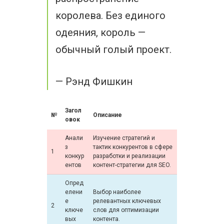
королева. Без единого
одеяния, король —
обычный голый проект.
— Рэнд Фишкин
Загол
№
Описание
овок
Анали
Изучение стратегий и
з
тактик конкурентов в сфере
1
конкур
разработки и реализации
ентов
контент-стратегии для SEO.
Опред
елени
Выбор наиболее
е
релевантных ключевых
2
ключе
слов для оптимизации
вых
контента.