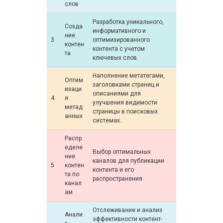
слов
Разработка уникального,
Созда
информативного и
ние
3
оптимизированного
контен
контента с учетом
та
ключевых слов.
Наполнение метатегами,
Оптим
заголовками страниц и
изаци
описаниями для
4
я
улучшения видимости
метад
страницы в поисковых
анных
системах.
Распр
еделе
Выбор оптимальных
ние
каналов для публикации
5
контен
контента и его
та по
распространения.
канал
ам
Отслеживание и анализ
Анали
эффективности контент-