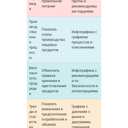
правильном
группы и
мид
питании
рекомендуемы
а
ми порциями
Прои
звод
Показать
стве
Инфографика с
этапы
нны
графиком
производства
е
процессов и
пищевых
проц
пояснениями
продуктов
есс
ы
Безо
Объяснить
Инфографика с
пасн
правила
рекомендациям
ость
хранения и
и по
прод
приготовления
безопасности и
укци
продуктов
иллюстрациями
и
Показать
Трен
Графики с
изменения в
ды и
данными о
предпочтениях
стат
рынке и
потребителей и
исти
диаграммы
объемах
ка
сравнения