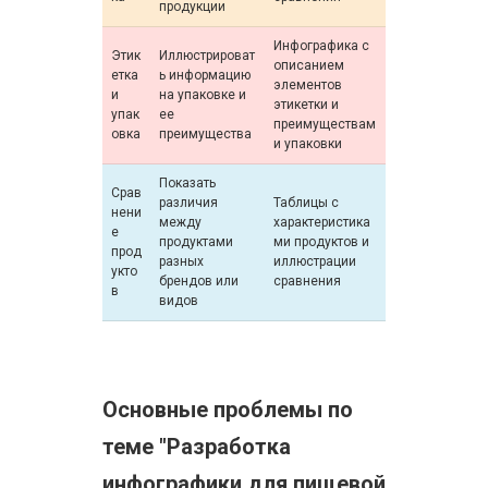
продукции
Инфографика с
Этик
Иллюстрироват
описанием
етка
ь информацию
элементов
и
на упаковке и
этикетки и
упак
ее
преимуществам
овка
преимущества
и упаковки
Показать
Срав
различия
Таблицы с
нени
между
характеристика
е
продуктами
ми продуктов и
прод
разных
иллюстрации
укто
брендов или
сравнения
в
видов
Основные проблемы по
теме "Разработка
инфографики для пищевой