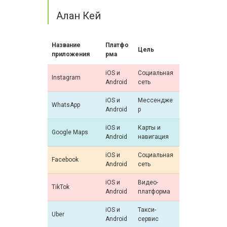
Алан Кей
Название
Платфо
Цель
приложения
рма
iOS и
Социальная
Instagram
Android
сеть
iOS и
Мессендже
WhatsApp
Android
р
iOS и
Карты и
Google Maps
Android
навигация
iOS и
Социальная
Facebook
Android
сеть
iOS и
Видео-
TikTok
Android
платформа
iOS и
Такси-
Uber
Android
сервис