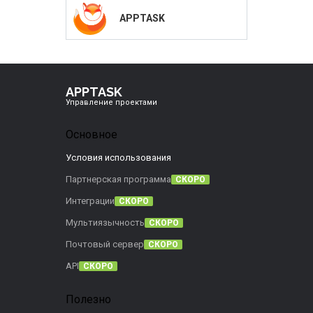
APPTASK
APPTASK
Управление проектами
Основное
Условия использования
Партнерская программа
СКОРО
Интеграции
СКОРО
Мультиязычность
СКОРО
Почтовый сервер
СКОРО
API
СКОРО
Полезно