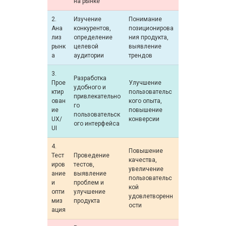
на рынке
2.
Изучение
Понимание
Ана
конкурентов,
позиционирова
лиз
определение
ния продукта,
рынк
целевой
выявление
а
аудитории
трендов
3.
Разработка
Прое
Улучшение
удобного и
ктир
пользовательс
привлекательно
ован
кого опыта,
го
ие
повышение
пользовательск
UX/
конверсии
ого интерфейса
UI
4.
Повышение
Тест
Проведение
качества,
иров
тестов,
увеличение
ание
выявление
пользовательс
и
проблем и
кой
опти
улучшение
удовлетворенн
миз
продукта
ости
ация