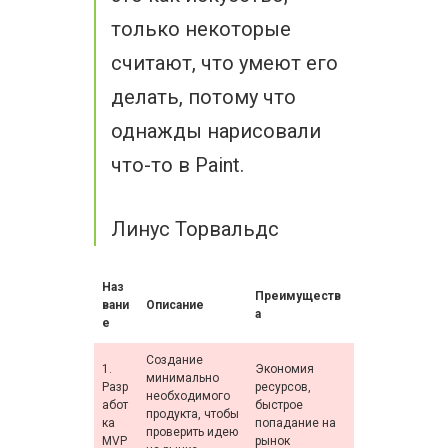
только некоторые
считают, что умеют его
делать, потому что
однажды нарисовали
что-то в Paint.
Линус Торвальдс
Наз
Преимуществ
вани
Описание
а
е
Создание
1.
Экономия
минимально
Разр
ресурсов,
необходимого
абот
быстрое
продукта, чтобы
ка
попадание на
проверить идею
MVP
рынок