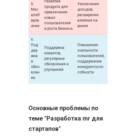
Развитие
5.
Увеличение
продукта для
Мас
доходов,
привлечения
штаб
расширение
новых
иров
влияния на
пользователей
ание
рынке
и роста бизнеса
6.
Под
Повышение
Поддержка
дер
лояльности
клиентов,
жка
пользователей,
регулярные
и
поддержание
обновления и
обно
конкурентоспо
улучшения
влен
собности
ие
Основные проблемы по
теме "Разработка mr для
стартапов"