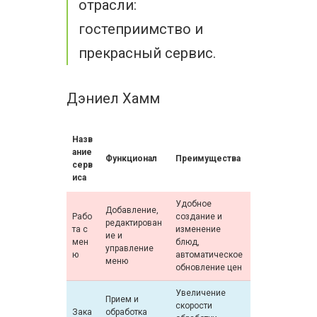
отрасли:
гостеприимство и
прекрасный сервис.
Дэниел Хамм
Назв
ание
Функционал
Преимущества
серв
иса
Удобное
Добавление,
Рабо
создание и
редактирован
та с
изменение
ие и
мен
блюд,
управление
ю
автоматическое
меню
обновление цен
Увеличение
Прием и
скорости
Зака
обработка