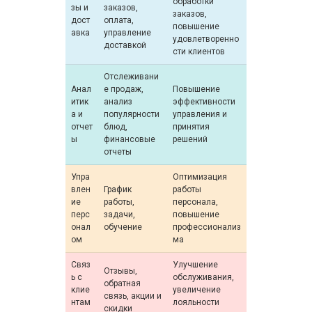
обработки
зы и
заказов,
заказов,
дост
оплата,
повышение
авка
управление
удовлетворенно
доставкой
сти клиентов
Отслеживани
Анал
е продаж,
Повышение
итик
анализ
эффективности
а и
популярности
управления и
отчет
блюд,
принятия
ы
финансовые
решений
отчеты
Упра
Оптимизация
влен
График
работы
ие
работы,
персонала,
перс
задачи,
повышение
онал
обучение
профессионализ
ом
ма
Связ
Улучшение
Отзывы,
ь с
обслуживания,
обратная
клие
увеличение
связь, акции и
нтам
лояльности
скидки