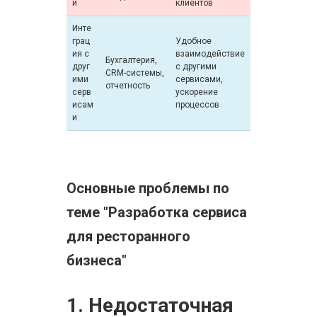
и
клиентов
Инте
грац
Удобное
ия с
взаимодействие
Бухгалтерия,
друг
с другими
CRM-системы,
ими
сервисами,
отчетность
серв
ускорение
исам
процессов
и
Основные проблемы по
теме "Разработка сервиса
для ресторанного
бизнеса"
1. Недостаточная