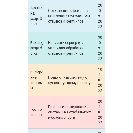
20
Фронте
Создать интерфейс для
.0
нд
пользователей системы
9.
разраб
отзывов и рейтингов
20
отка
22
30
Бэкенд
Написать серверную
.0
разраб
часть для обработки
9.
отка
отзывов и рейтингов
20
22
10
Внедре
.1
ние
Подключить систему к
0.
систем
существующему проекту
20
ы
22
20
Провести тестирование
.1
Тестир
системы на стабильность
0.
ование
и безопасность
20
22