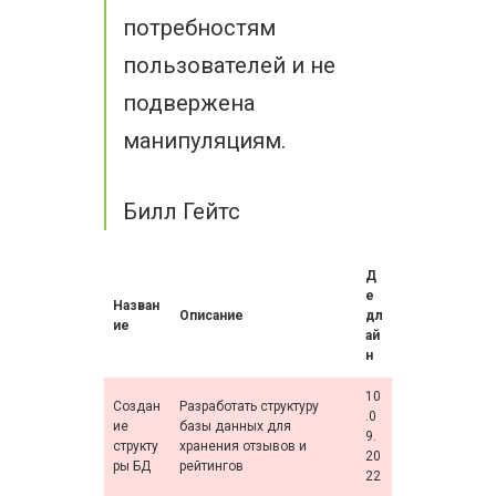
потребностям
пользователей и не
подвержена
манипуляциям.
Билл Гейтс
Д
е
Назван
Описание
дл
ие
ай
н
10
Создан
Разработать структуру
.0
ие
базы данных для
9.
структу
хранения отзывов и
20
ры БД
рейтингов
22